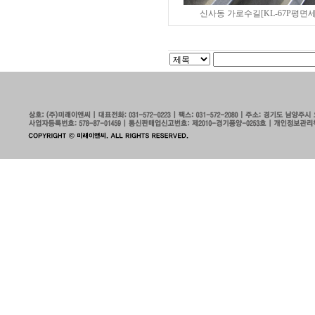
신사동 가로수길[KL-67P평면